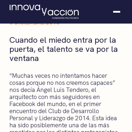
3 DICIEMBRE 2015
Somos fundación
Cuando el miedo entra por la
Casos de éxito
puerta, el talento se va por la
Hackathones
ventana
El club
Modo On
Contacto
“Muchas veces no intentamos hacer
cosas porque no nos creemos capaces”
nos decía Ángel Luis Tendero, el
arquitecto con más seguidores en
Facebook del mundo, en el primer
encuentro del Club de Desarrollo
Personal y Liderazgo de 2014. Esta idea
ha sido posiblemente una de las más