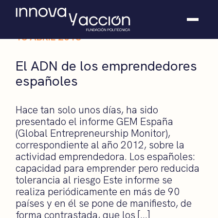
18 ABRIL 2013
Somos fundación
El ADN de los emprendedores
Casos de éxito
españoles
Hackathones
El club
Modo On
Hace tan solo unos días, ha sido
Contacto
presentado el informe GEM España
(Global Entrepreneurship Monitor),
correspondiente al año 2012, sobre la
actividad emprendedora. Los españoles:
capacidad para emprender pero reducida
tolerancia al riesgo Este informe se
realiza periódicamente en más de 90
países y en él se pone de manifiesto, de
forma contrastada, que los […]