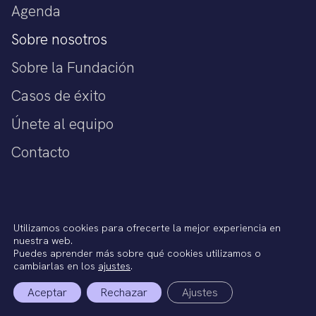
Agenda
Sobre nosotros
Sobre la Fundación
Casos de éxito
Únete al equipo
Contacto
Política de privacidad
Utilizamos cookies para ofrecerte la mejor experiencia en
Aviso legal
nuestra web.
Política de cookies
Puedes aprender más sobre qué cookies utilizamos o
Términos del Servicio
cambiarlas en los
ajustes
.
Aceptar
Rechazar
Ajustes