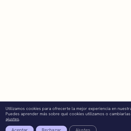
Utilizamos cookies para ofrecerte la mejor experiencia en nuestr
Puedes aprender más sobre qué cookies utilizamos o cambiarlas
ajustes
.
Aceptar
Rechazar
Ajustes