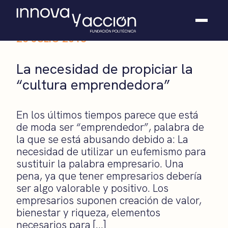
25 JULIO 2013
Somos fundación
La necesidad de propiciar la
Casos de éxito
“cultura emprendedora”
Hackathones
El club
Modo On
En los últimos tiempos parece que está
Contacto
de moda ser “emprendedor”, palabra de
la que se está abusando debido a: La
necesidad de utilizar un eufemismo para
sustituir la palabra empresario. Una
pena, ya que tener empresarios debería
ser algo valorable y positivo. Los
empresarios suponen creación de valor,
bienestar y riqueza, elementos
necesarios para […]