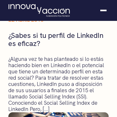
22 ABRIL 2016
Somos fundación
¿Sabes si tu perfil de LinkedIn
Casos de éxito
es eficaz?
Hackathones
El club
Modo On
¿Alguna vez te has planteado si lo estás
Contacto
haciendo bien en LinkedIn o el potencial
que tiene un determinado perfil en esta
red social? Para tratar de resolver estas
cuestiones, LinkedIn puso a disposición
de sus usuarios a finales de 2015 el
llamado Social Selling Index (SSI).
Conociendo el Social Selling Index de
LinkedIn Pero, […]