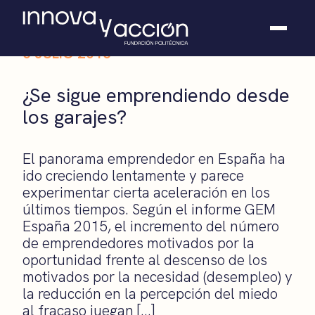
5 JULIO 2016
Somos fundación
¿Se sigue emprendiendo desde
Casos de éxito
los garajes?
Hackathones
El club
Modo On
El panorama emprendedor en España ha
Contacto
ido creciendo lentamente y parece
experimentar cierta aceleración en los
últimos tiempos. Según el informe GEM
España 2015, el incremento del número
de emprendedores motivados por la
oportunidad frente al descenso de los
motivados por la necesidad (desempleo) y
la reducción en la percepción del miedo
al fracaso juegan […]