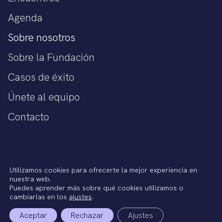
Agenda
Sobre nosotros
Sobre la Fundación
Casos de éxito
Únete al equipo
Contacto
Política de privacidad
Utilizamos cookies para ofrecerte la mejor experiencia en
Aviso legal
nuestra web.
Política de cookies
Puedes aprender más sobre qué cookies utilizamos o
Términos del Servicio
cambiarlas en los
ajustes
.
Aceptar
Rechazar
Ajustes