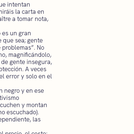
que intentan
iráis la carta en
ître a tomar nota,
 es un gran
e que sea; gente
e problemas”. No
mo, magnificándolo,
 de gente insegura,
otección. A veces
l error y solo en el
n negro y en ese
tivismo
escuchen y montan
no escuchado).
ependiente, las
 precio, el coste;