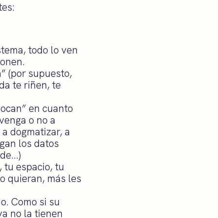
tes:
stema, todo lo ven
ponen.
n” (por supuesto,
a te riñen, te
locan” en cuanto
 venga o no a
 a dogmatizar, a
ngan los datos
ede…)
 tu espacio, tu
lo quieran, más les
do. Como si su
ya no la tienen