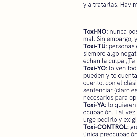
y a tratarlas. Hay 
Toxi-NO:
nunca posi
mal. Sin embargo, y
Toxi-TÚ:
personas c
siempre algo negati
echan la culpa ¿Te 
Toxi-YO:
lo ven tod
pueden y te cuenta
cuento, con el clás
sentenciar (claro e
necesarios para op
Toxi-YA:
lo quieren
ocupación. Tal vez 
urge pedirlo y exigi
Toxi-CONTROL:
gr
única preocupación 