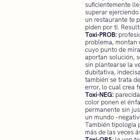
suficientemente lle
superar ejerciendo 
un restaurante te p
piden por ti. Resul
Toxi-PROB:
profesi
problema, montan un
cuyo punto de mira
aportan solución, 
sin plantearse la 
dubitativa, indecis
también se trata de
error, lo cual crea
Toxi-NEG:
parecidaz
color ponen el énfa
permanente sin jus
un mundo –negativo
También tipología p
más de las veces á
Toxi-OBS
: lo ven t