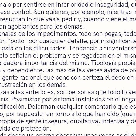
na o por sentirse en inferioridad o inseguridad, 
ese control. Son quienes, por ejemplo, mientras m
reguntan lo que vas a pedir y, cuando viene el ma
tan agobiantes para los demás.
onales de los impedimentos, todo son pegas, todo
 “pollo” por cualquier detalle, por insignificant
 está en las dificultades. Tendencia a “inventars
solo señalan el problema y se regodean en el mis
verdadera importancia del mismo. Tipología propia
a y dependiente, las más de las veces ávida de pr
 gente racional que pone con certeza el dedo en e
 frustración en los demás.
as a las anteriores, son personas que todo lo ve
sis. Pesimistas por sistema instaladas en el nega
tificación. Deforman cualquier comentario que 
, por supuesto- en torno a lo que han oído (que 
ropia de gente insegura, dubitativa, indecisa y d
vida de protección.
odo desde un prisma obsesivo; unas veces es el del