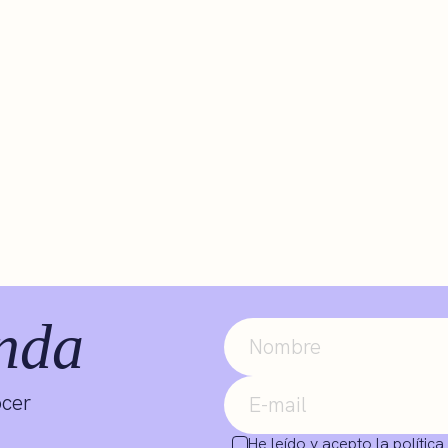
nda
ocer
He leído y acepto la
política