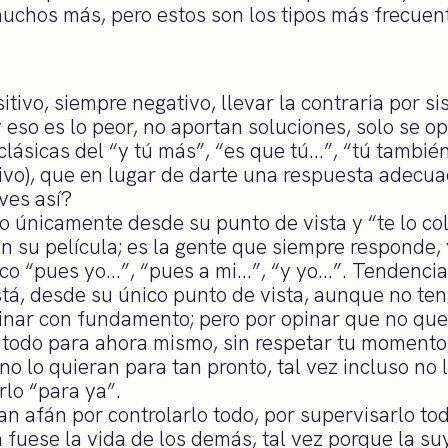
muchos más, pero estos son los tipos más frecuen
tivo, siempre negativo, llevar la contraria por si
 eso es lo peor, no aportan soluciones, solo se o
lásicas del “y tú más”, “es que tú…”, “tú tambié
vo), que en lugar de darte una respuesta adecuad
ves así?
o únicamente desde su punto de vista y “te lo co
n su película; es la gente que siempre responde,
ico “pues yo…”, “pues a mi…”, “y yo…”. Tendencia
stá, desde su único punto de vista, aunque no te
inar con fundamento; pero por opinar que no qu
 todo para ahora mismo, sin respetar tu momento,
no lo quieran para tan pronto, tal vez incluso no 
rlo “para ya”.
an afán por controlarlo todo, por supervisarlo to
fuese la vida de los demás, tal vez porque la su