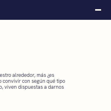
Somos fundación
Casos de éxito
Hackathones
El club
Modo On
Contacto
estro alrededor, más ¿es
o convivir con según qué tipo
o, viven dispuestas a darnos