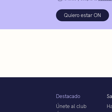
Quiero estar ON
Destacado
S
Únete al club
H