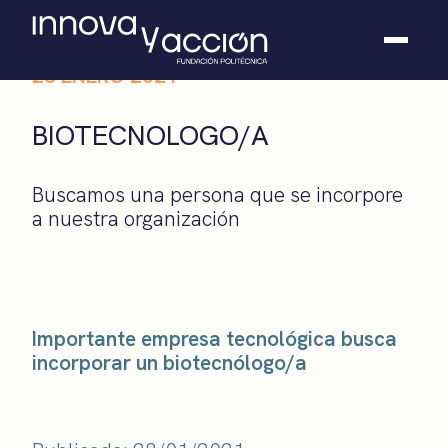
28 ENERO 2021
Somos fundación
BIOTECNOLOGO/A
Casos de éxito
Hackathones
Buscamos una persona que se incorpore
El club
a nuestra organización
Modo On
Contacto
Importante empresa tecnológica busca
incorporar un biotecnólogo/a