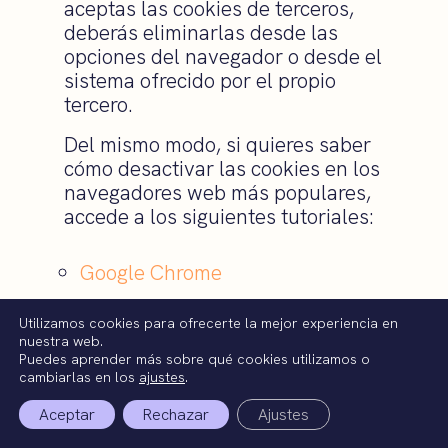
aceptas las cookies de terceros,
deberás eliminarlas desde las
opciones del navegador o desde el
sistema ofrecido por el propio
tercero.
Del mismo modo, si quieres saber
cómo desactivar las cookies en los
navegadores web más populares,
accede a los siguientes tutoriales:
Google Chrome
Utilizamos cookies para ofrecerte la mejor experiencia en
Mozilla Firefox
nuestra web.
Puedes aprender más sobre qué cookies utilizamos o
cambiarlas en los
ajustes
.
Internet Explorer
Aceptar
Rechazar
Ajustes
Safari