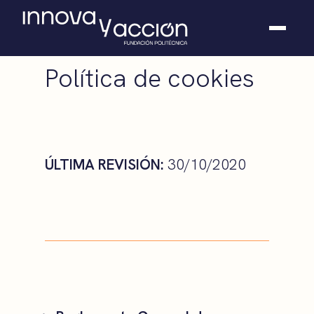
Política de cookies
Somos fundación
Casos de éxito
Hackathones
El club
Modo On
ÚLTIMA REVISIÓN:
30/10/2020
Contacto