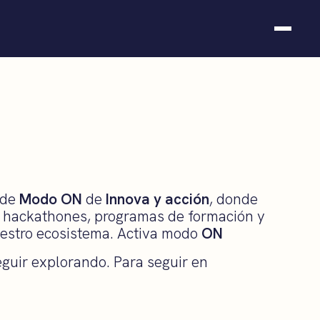
Somos fundación
Casos de éxito
Hackathones
El club
Modo On
Contacto
 de
Modo ON
de
Innova y acción
, donde
, hackathones, programas de formación y
uestro ecosistema. Activa modo
ON
seguir explorando. Para seguir en