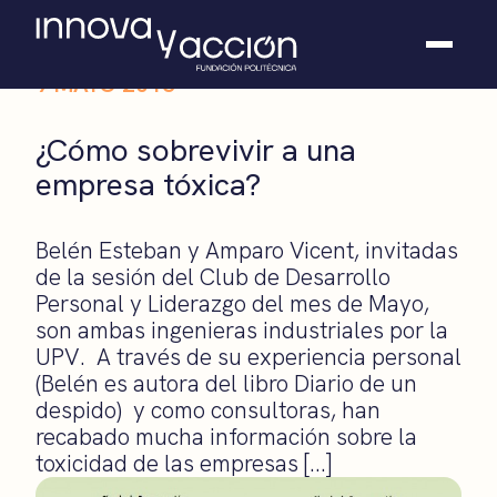
9 MAYO 2013
Somos fundación
¿Cómo sobrevivir a una
Casos de éxito
empresa tóxica?
Hackathones
El club
Modo On
Belén Esteban y Amparo Vicent, invitadas
Contacto
de la sesión del Club de Desarrollo
Personal y Liderazgo del mes de Mayo,
son ambas ingenieras industriales por la
UPV. A través de su experiencia personal
(Belén es autora del libro Diario de un
despido) y como consultoras, han
recabado mucha información sobre la
toxicidad de las empresas […]