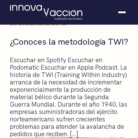
26 DICIEMBRE 2012
Somos fundación
¿Conoces la metodología TWI?
Casos de éxito
Hackathones
Escuchar en Spotify Escuchar en
El club
Podomatic Escuchar en Apple Podcast. La
Modo On
historia de TWI (Training Within Industry)
Contacto
arranca de la necesidad de incrementar
exponencialmente la producción de
material bélico durante la Segunda
Guerra Mundial. Durante el año 1940, las
empresas suministradoras del ejército
norteamericano sufren crecientes
problemas para atender la avalancha de
pedidos que reciben. […]