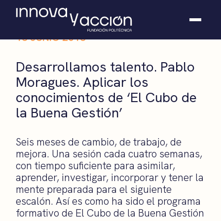
18 JUNIO 2018
Somos fundación
Desarrollamos talento. Pablo
Casos de éxito
Moragues. Aplicar los
Hackathones
conocimientos de ‘El Cubo de
El club
Modo On
la Buena Gestión’
Contacto
Seis meses de cambio, de trabajo, de
mejora. Una sesión cada cuatro semanas,
con tiempo suficiente para asimilar,
aprender, investigar, incorporar y tener la
mente preparada para el siguiente
escalón. Así es como ha sido el programa
formativo de El Cubo de la Buena Gestión