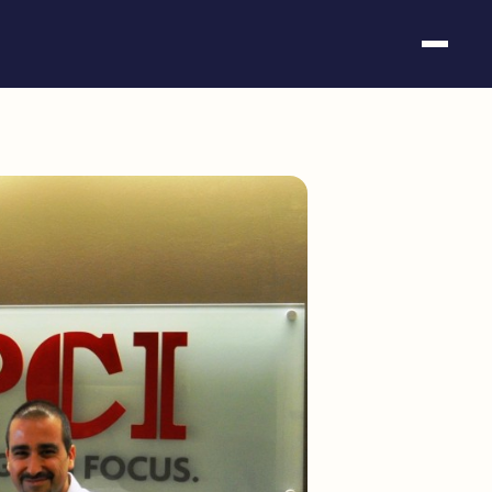
Somos fundación
Casos de éxito
Hackathones
El club
Modo On
Contacto