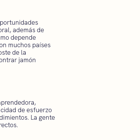
 oportunidades
boral, además de
timo depende
con muchos países
oste de la
contrar jamón
mprendedora,
pacidad de esfuerzo
dimientos. La gente
rectos.