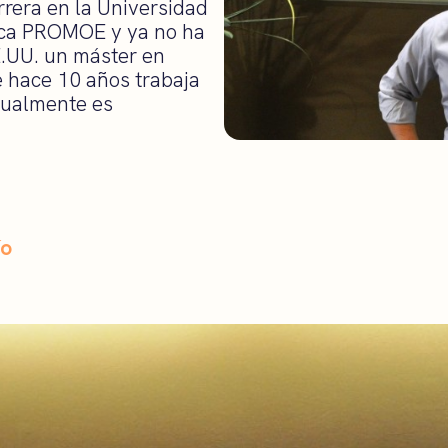
arrera en la Universidad
eca PROMOE y ya no ha
E.UU. un máster en
e hace 10 años trabaja
tualmente es
ío