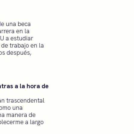
 de una beca
rrera en la
U a estudiar
 de trabajo en la
os después,
ntras a la hora de
tan trascendental
 como una
na manera de
blecerme a largo