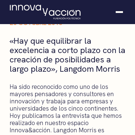
20 OCTUBRE 2015
Somos fundación
«Hay que equilibrar la
Casos de éxito
excelencia a corto plazo con la
Hackathones
creación de posibilidades a
El club
Modo On
largo plazo», Langdom Morris
Contacto
Ha sido reconocido como uno de los
mayores pensadores y consultores en
innovación y trabaja para empresas y
universidades de los cinco continentes.
Hoy publicamos la entrevista que hemos
realizado en nuestro espacio
Innova&acción. Langdon Morris es