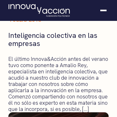
4 JULIO 2018
Somos fundación
Inteligencia colectiva en las
Casos de éxito
empresas
Hackathones
El club
Modo On
El último Innova&Acción antes del verano
Contacto
tuvo como ponente a Amalio Rey,
especialista en inteligencia colectiva, que
acudió a nuestro club de innovación a
trabajar con nosotros sobre cómo
aplicarla a la innovación en la empresa.
Comenzó compartiendo con nosotros que
él no sólo es experto en esta materia sino
que la incorpora, si es posible, […]