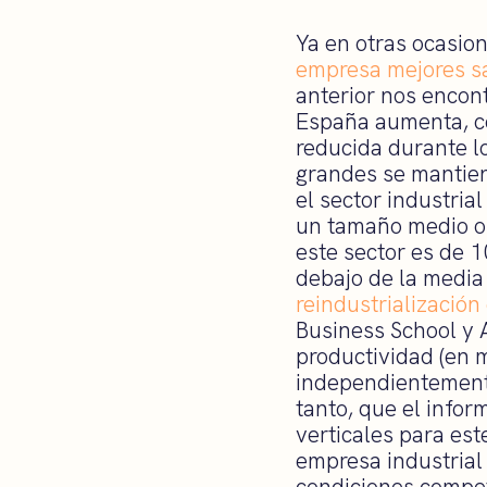
Ya en otras ocasi
empresa mejores sa
anterior nos enco
España aumenta, co
reducida durante l
grandes se mantie
el sector industri
un tamaño medio o
este sector es de 1
debajo de la media
reindustrializació
Business School y 
productividad (en m
independientement
tanto, que el infor
verticales para est
empresa industrial 
condiciones compet