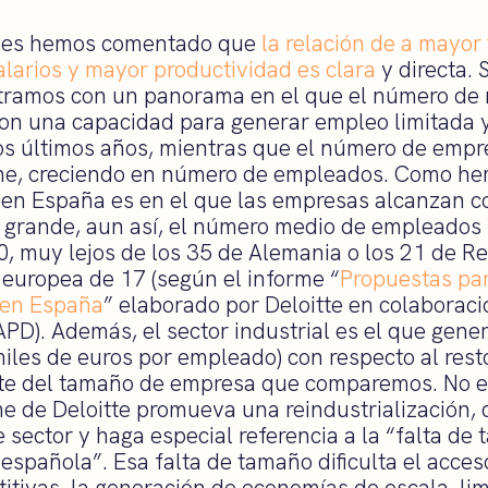
ones hemos comentado que
la relación de a mayo
larios y mayor productividad es clara
y directa. 
ntramos con un panorama en el que el número de
n una capacidad para generar empleo limitada y
os últimos años, mientras que el número de emp
ne, creciendo en número de empleados. Como h
al en España es en el que las empresas alcanzan c
 grande, aun así, el número medio de empleados
0, muy lejos de los 35 de Alemania o los 21 de R
 europea de 17 (según el informe “
Propuestas par
n en España
” elaborado por Deloitte en colaboraci
APD). Además, el sector industrial es el que gen
iles de euros por empleado) con respecto al rest
e del tamaño de empresa que comparemos. No es
me de Deloitte promueva una reindustrialización, 
e sector y haga especial referencia a la “falta de
española”. Esa falta de tamaño dificulta el acces
itivas, la generación de economías de escala, lim