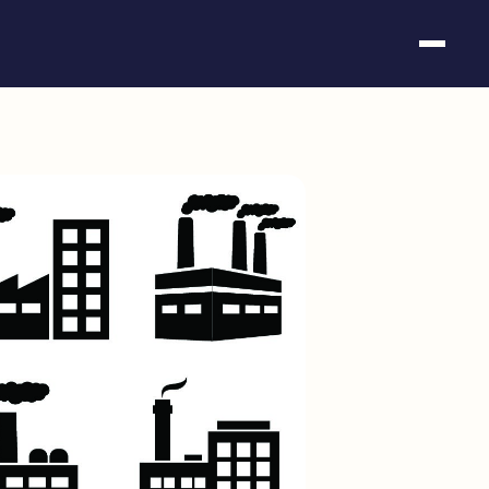
Somos fundación
Casos de éxito
Hackathones
El club
Modo On
Contacto