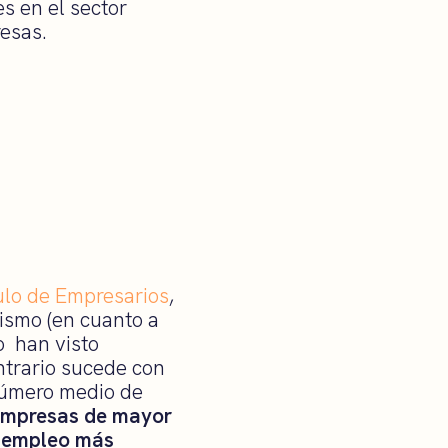
s en el sector
resas.
ulo de Empresarios
,
ismo (en cuanto a
o han visto
trario sucede con
número medio de
 empresas de mayor
ar empleo más