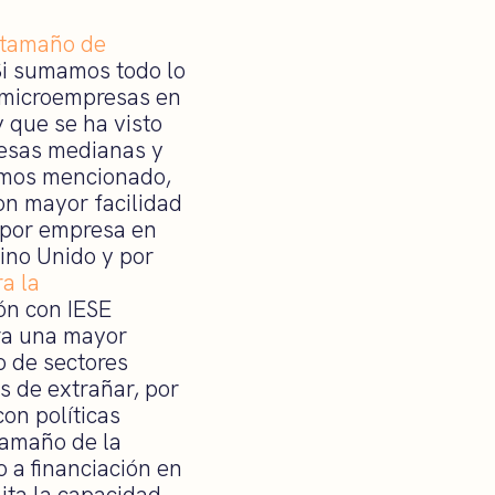
r tamaño de
Si sumamos todo lo
 microempresas en
 que se ha visto
resas medianas y
emos mencionado,
on mayor facilidad
 por empresa en
eino Unido y por
a la
ón con IESE
era una mayor
o de sectores
 de extrañar, por
con políticas
 tamaño de la
o a financiación en
ita la capacidad