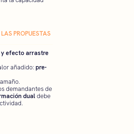
E LAS PROPUESTAS
y efecto arrastre
alor añadido:
pre-
 tamaño.
 los demandantes de
ormación dual
debe
ctividad.