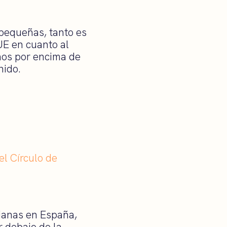
 pequeñas, tanto es
UE en cuanto al
os por encima de
nido.
l Círculo de
ianas en España,
 debajo de la