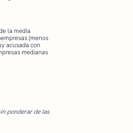
de la media
roempresas (menos
uy acusada con
empresas medianas
in ponderar de las