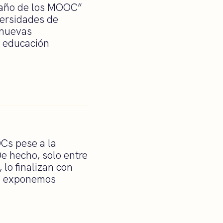
 año de los MOOC”
versidades de
 nuevas
a educación
OCs pese a la
e hecho, solo entre
lo finalizan con
ión exponemos