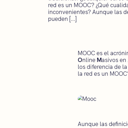
red es un MOOC? ¿Qué cualida
inconvenientes? Aunque las d
pueden […]
MOOC es el acróni
O
nline
M
asivos en
los diferencia de 
la red es un MOOC?
Aunque las definic