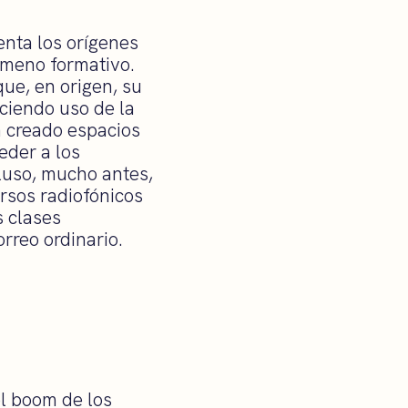
enta los orígenes
ómeno formativo.
ue, en origen, su
aciendo uso de la
n creado espacios
eder a los
cluso, mucho antes,
rsos radiofónicos
s clases
rreo ordinario.
el boom de los