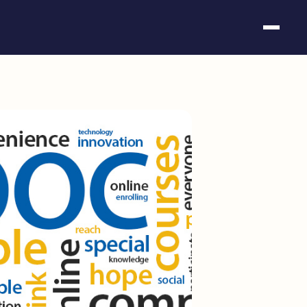
Somos fundación
Casos de éxito
Hackathones
El club
Modo On
Contacto