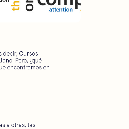
s decir,
C
ursos
lano. Pero, ¿qué
 que encontramos en
s a otras, las