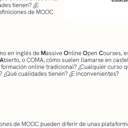
des tienen? ¿E
efiniciones de MOOC
mo en inglés de
M
assive
O
nline
O
pen
C
ourses, e
A
bierto, o COMA, cómo suelen llamarse en castel
la formación online tradicional? ¿Cualquier curso
 ¿Qué cualidades tienen? ¿E inconvenientes?
iones de MOOC pueden diferir de unas plataforma