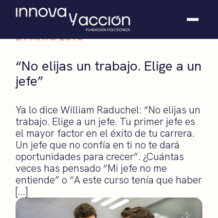
21 MAYO 2015
Somos fundación
“No elijas un trabajo. Elige a un
Casos de éxito
jefe”
Hackathones
El club
Modo On
Ya lo dice William Raduchel: “No elijas un
Contacto
trabajo. Elige a un jefe. Tu primer jefe es
el mayor factor en el éxito de tu carrera.
Un jefe que no confía en ti no te dará
oportunidades para crecer”. ¿Cuántas
veces has pensado “Mi jefe no me
entiende” o “A este curso tenía que haber
[…]