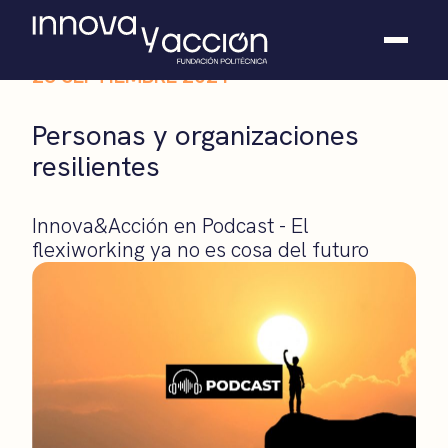
23 SEPTIEMBRE 2021
Somos fundación
Personas y organizaciones
Casos de éxito
resilientes
Hackathones
El club
Modo On
Innova&Acción en Podcast - El
Contacto
flexiworking ya no es cosa del futuro