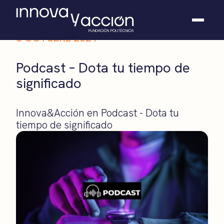
8 OCTUBRE 2021
Somos fundación
Podcast – Dota tu tiempo de
Casos de éxito
significado
Hackathones
El club
Modo On
Innova&Acción en Podcast - Dota tu
Contacto
tiempo de significado