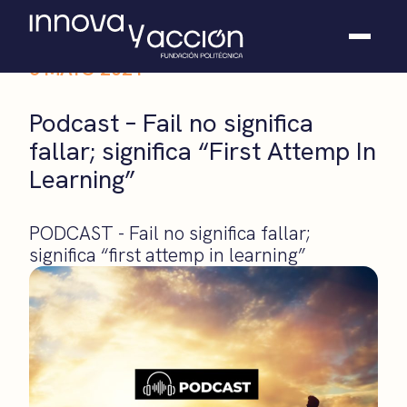
6 MAYO 2021
Somos fundación
Podcast – Fail no significa
Casos de éxito
fallar; significa “First Attemp In
Hackathones
Learning”
El club
Modo On
Contacto
PODCAST - Fail no significa fallar;
significa “first attemp in learning”