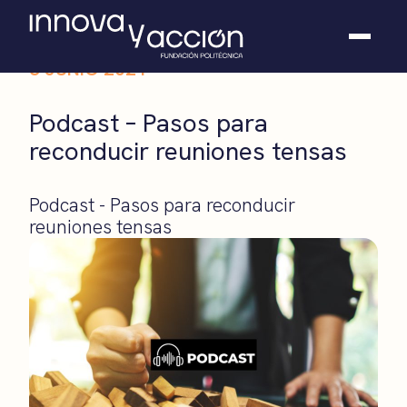
3 JUNIO 2021
Somos fundación
Podcast – Pasos para
Casos de éxito
reconducir reuniones tensas
Hackathones
El club
Modo On
Podcast - Pasos para reconducir
Contacto
reuniones tensas