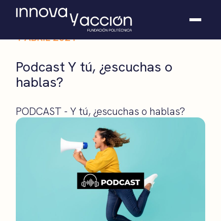
1 ABRIL 2021
Somos fundación
Podcast Y tú, ¿escuchas o
Casos de éxito
hablas?
Hackathones
El club
Modo On
PODCAST - Y tú, ¿escuchas o hablas?
Contacto