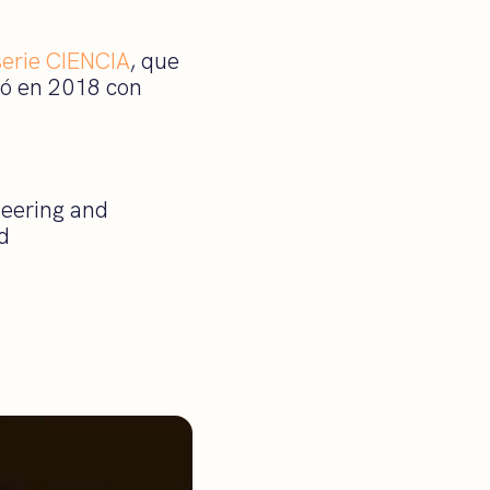
serie CIENCIA
, que
ó en 2018 con
neering and
d