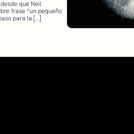
 desde que Neil
ebre frase “un pequeño
aso para la […]