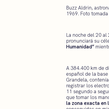
Buzz Aldrin, astron
1969. Foto tomada 
La noche del 20 al
pronunciará su cél
Humanidad”
mientr
A 384.400 km de dis
español de la base
Grandela, contenía 
registrar los elect
11 segundo a segun
que tomar los mand
la zona exacta en l
conseguidas en mis