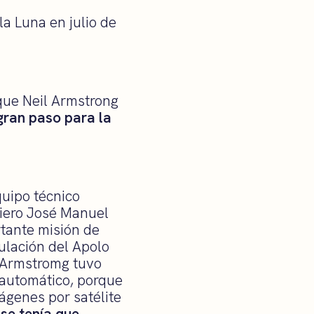
la Luna en julio de
que Neil Armstrong
gran paso para la
quipo técnico
niero José Manuel
rtante misión de
ulación del Apolo
l Armstromg tuvo
 automático, porque
mágenes por satélite
se tenía que