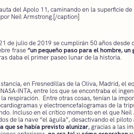
auta del Apolo 11, caminando en la superficie de 
por Neil Armstrong.[/caption]
 21 de julio de 2019 se cumplirán 50 años desde 
ebre frase
“un pequeño paso para el hombre, un 
as daba el primer paseo lunar de la historia.
tancia, en Fresnedillas de la Oliva, Madrid, el e
 NASA-INTA, entre los que se encontraba el inge
la respiración. Entre otras cosas, tenían la impo
rocardiogramas y electroencefalogramas de la trip
do. Incluso en el crítico momento en el que Nei
os de la nave “el águila”, desactivando el piloto
a que se había previsto alunizar
, gracias a las i
iones anteriores,
no era tal y cómo esperaban y 