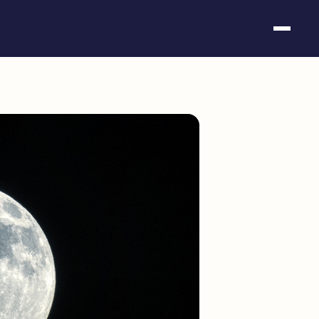
Somos fundación
Casos de éxito
Hackathones
El club
Modo On
Contacto