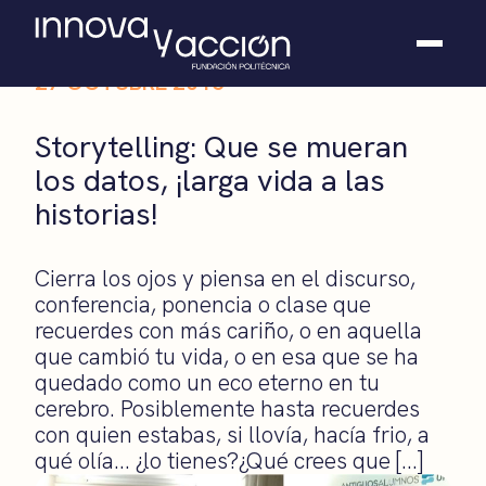
27 OCTUBRE 2016
Somos fundación
Storytelling: Que se mueran
Casos de éxito
los datos, ¡larga vida a las
Hackathones
historias!
El club
Modo On
Contacto
Cierra los ojos y piensa en el discurso,
conferencia, ponencia o clase que
recuerdes con más cariño, o en aquella
que cambió tu vida, o en esa que se ha
quedado como un eco eterno en tu
cerebro. Posiblemente hasta recuerdes
con quien estabas, si llovía, hacía frio, a
qué olía… ¿lo tienes?¿Qué crees que […]