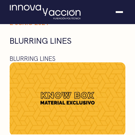
2 JUNIO 2021
Somos fundación
BLURRING LINES
Casos de éxito
Hackathones
BLURRING LINES
El club
Modo On
Contacto