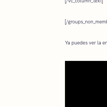
[/vc_column_text]
[/groups_non_memb
Ya puedes ver la e