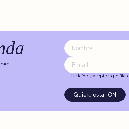
nda
ocer
He leído y acepto la
política
Quiero estar ON