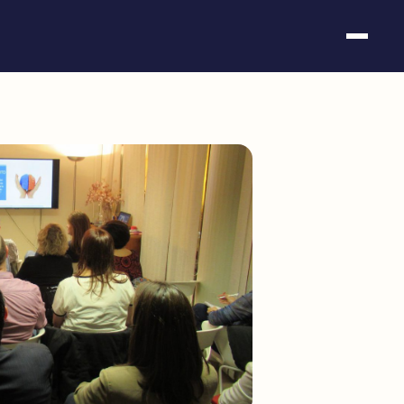
Somos fundación
Casos de éxito
Hackathones
El club
Modo On
Contacto