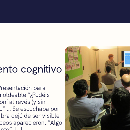
nto cognitivo
Presentación para
moldeable “¿Podéis
n’ al revés (y sin
uro” … Se escuchaba por
bra dejó de ser visible
ubeos aparecieron. “Algo
nto”. […]