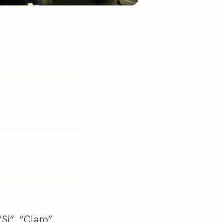
Si”. “Claro”.