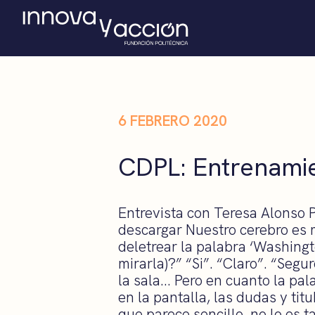
6 FEBRERO 2020
CDPL: Entrenamie
Entrevista con Teresa Alonso 
descargar Nuestro cerebro es 
deletrear la palabra ‘Washingto
mirarla)?” “Si”. “Claro”. “Seg
la sala… Pero en cuanto la pala
en la pantalla, las dudas y tit
que parece sencillo, no lo es ta