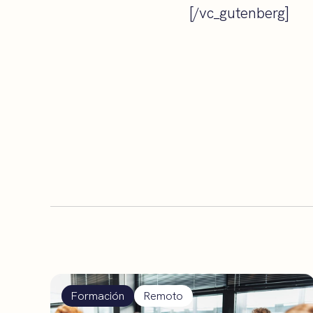
[/vc_gutenberg]
Formación
Remoto