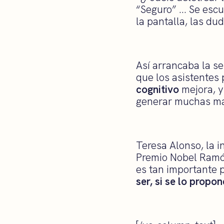
“Seguro” … Se escuc
la pantalla, las du
Así arrancaba la s
que los asistentes
cognitivo
mejora, y
generar muchas má
Teresa Alonso, la 
Premio Nobel Ramón
es tan importante p
ser, si se lo propo