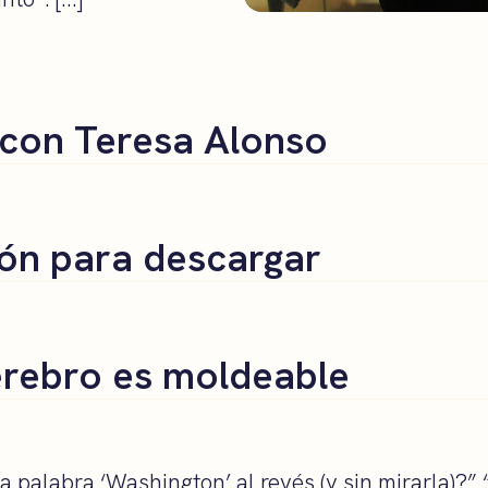
 con Teresa Alonso
ón para descargar
erebro es moldeable
a palabra ‘Washington’ al revés (y sin mirarla)?” “