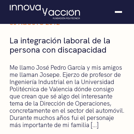
30 AGOSTO 2012
Somos fundación
La integración laboral de la
Casos de éxito
persona con discapacidad
Hackathones
El club
Modo On
Me llamo José Pedro García y mis amigos
Contacto
me llaman Josepe. Ejerzo de profesor de
Ingeniería Industrial en la Universidad
Politécnica de Valencia dónde consigo
que crean que sé algo del interesante
tema de la Dirección de Operaciones,
concretamente en el sector del automóvil.
Durante muchos años fui el personaje
más importante de mi familia […]