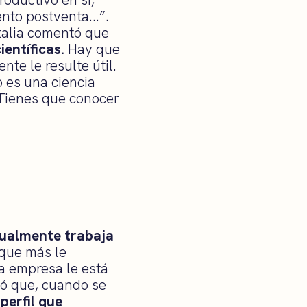
iento postventa…”.
atalia comentó que
entíficas.
Hay que
te le resulte útil.
 es una ciencia
 Tienes que conocer
ctualmente trabaja
 que más le
a empresa le está
tó que, cuando se
 perfil que