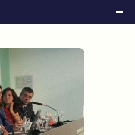
Somos fundación
Casos de éxito
Hackathones
El club
Modo On
Contacto