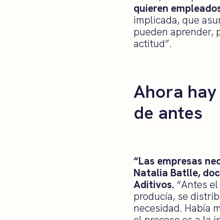
quieren empleados
implicada, que asu
pueden aprender, p
actitud”.
Ahora hay 
de antes
“Las empresas nece
Natalia Batlle, do
Aditivos.
“Antes el
producía, se distri
necesidad. Había m
el proceso es a la 