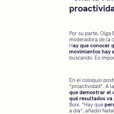
proactivid
Por su parte, Olga 
moderadora de la ch
H
ay que conocer q
movimientos hay e
buscando. Es impor
En el coloquio post
“proactividad”. A 
que demostrar el v
qué resultados va 
Boix. “Hay que
per
a día”, añadió Nata