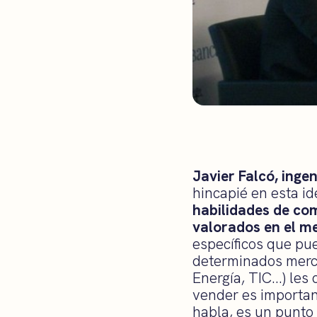
Javier Falcó, inge
hincapié en esta i
habilidades de co
valorados en el m
específicos que pu
determinados merca
Energía, TIC…) les 
vender es importan
habla, es un punto