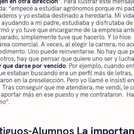
jen en otra dirección
”. Para ilustrar este mensaj
da: “empecé a estudiar agrónomos porque mi pad
deros y yo estaba destinado a heredarla. Mi vid
 ayudando a mi padre, estudiaba y disfrutaba de 
rmó y yo tuve que encargarme de la empresa ant
eparado, simplemente tuve que hacerlo. Y lo hice
rea comercial. A veces, al elegir la carrera, no a
dimento. Uno puede reinventarse. No hay que pe
 otros, hay que pensar que quiere uno ser y lucha
 que darse por vencido
. Por ejemplo, cuando en
que estaban buscando era un perfil más de letras
on en la preselección. Pero yo llamé e insistí e
. Tras conseguir que me atendiera, me vendí, le 
ía aportar más en ese puesto y me contrataron. Ha
mo”.
La importan