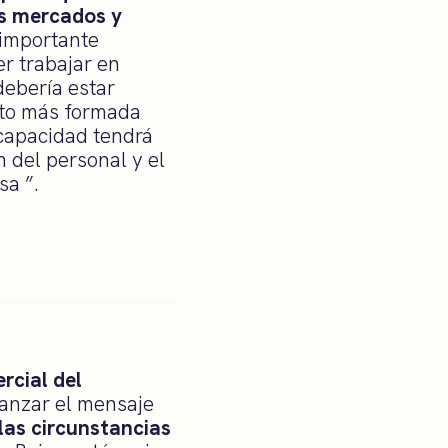
s mercados y
importante
r trabajar en
ebería estar
nto más formada
capacidad tendrá
 del personal y el
sa ”.
rcial del
lanzar el mensaje
 las circunstancias