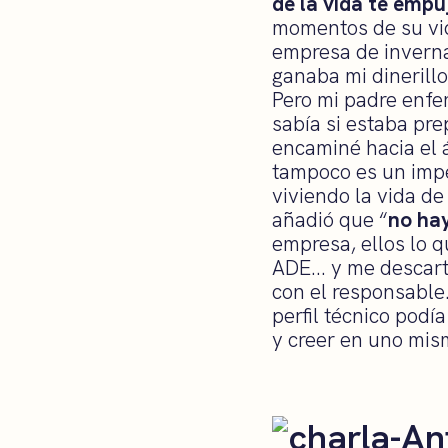
de la vida te empu
momentos de su vi
empresa de inverna
ganaba mi dinerillo
Pero mi padre enfe
sabía si estaba pr
encaminé hacia el á
tampoco es un impe
viviendo la vida de
añadió que “
no hay
empresa, ellos lo 
ADE… y me descartar
con el responsable
perfil técnico pod
y creer en uno mis