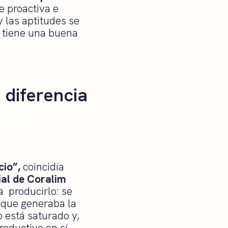
e proactiva e
 las aptitudes se
 tiene una buena
diferencia
cio”,
coincidía
ial de Coralim
a producirlo: se
l que generaba la
está saturado y,
roductivo en sí,