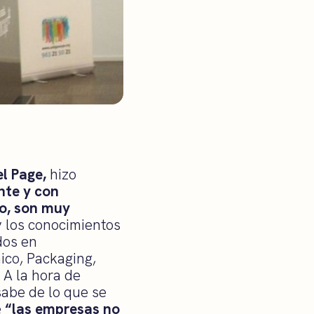
el Page,
hizo
ente y con
o, son muy
y los conocimientos
dos en
ico, Packaging,
 A la hora de
sabe de lo que se
e
“las empresas no