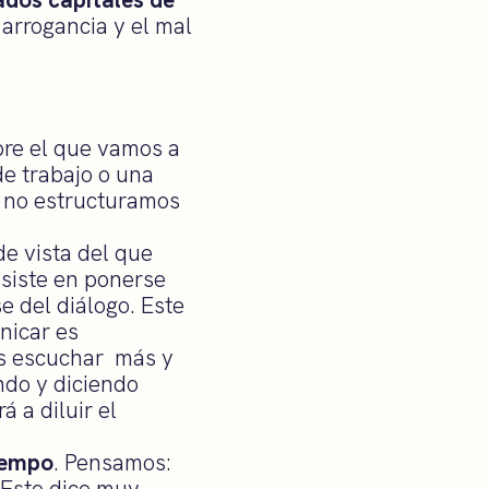
 arrogancia y el mal
re el que vamos a
e trabajo o una
i no estructuramos
e vista del que
nsiste en ponerse
se del diálogo. Este
nicar es
s escuchar más y
ndo y diciendo
 a diluir el
tiempo
. Pensamos:
 Esto dice muy