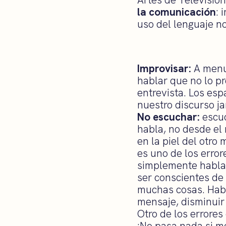
la comunicación
: 
uso del lenguaje no
Improvisar:
A menu
hablar que no lo p
entrevista. Los es
nuestro discurso j
No escuchar:
escuc
habla, no desde el 
en la piel del otro 
es uno de los erro
simplemente habla
ser conscientes de
muchas cosas. Habl
mensaje, disminuir 
Otro de los error
¡No pasa nada si m