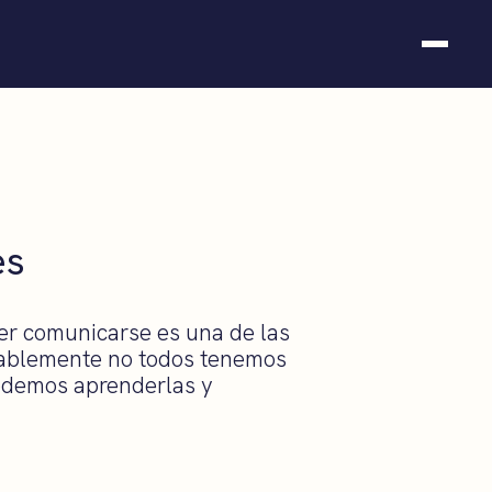
Somos fundación
Casos de éxito
Hackathones
El club
Modo On
es
Contacto
ber comunicarse es una de las
ntablemente no todos tenemos
podemos aprenderlas y