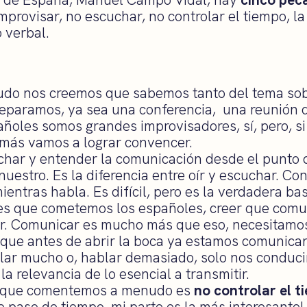
improvisar, no escuchar, no controlar el tiempo, la
 verbal.
do nos creemos que sabemos tanto del tema sob
reparamos, ya sea una conferencia, una reunión d
pañoles somos grandes improvisadores, sí, pero, s
amás vamos a lograr convencer.
har y entender la comunicación desde el punto d
nuestro. Es la diferencia entre oír y escuchar. Co
mientras habla. Es difícil, pero es la verdadera ba
res que cometemos los españoles, creer que comu
r. Comunicar es mucho más que eso, necesitamo
 que antes de abrir la boca ya estamos comunica
ar mucho o, hablar demasiado, solo nos conducirá
la relevancia de lo esencial a transmitir.
es que comentemos a menudo es
no controlar el 
e paso de tiempo, mi parte es la más interesante!