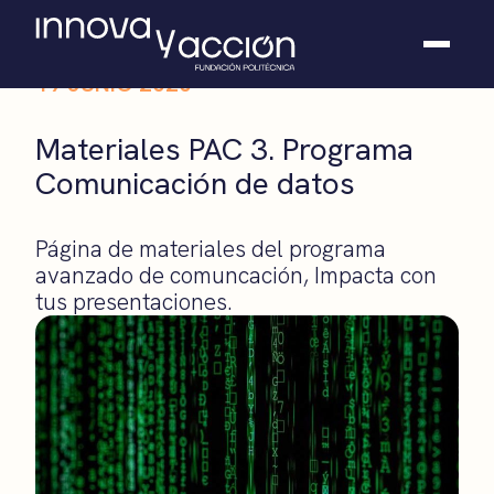
19 JUNIO 2020
Somos fundación
Materiales PAC 3. Programa
Casos de éxito
Comunicación de datos
Hackathones
El club
Modo On
Página de materiales del programa
Contacto
avanzado de comuncación, Impacta con
tus presentaciones.