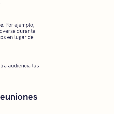
.
te
. Por ejemplo,
moverse durante
tos en lugar de
tra audiencia las
reuniones