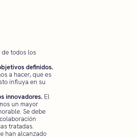
 de todos los
bjetivos definidos.
os a hacer, que es
to influya en su
os innovadores.
El
emos un mayor
morable. Se debe
a colaboración
as tratadas.
se han alcanzado