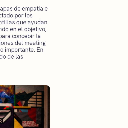
mapas de empatía e
ctado por los
antillas que ayudan
do en el objetivo,
ara concebir la
ciones del meeting
do importante. En
do de las