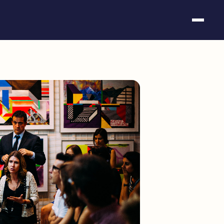
Somos fundación
Casos de éxito
Hackathones
El club
Modo On
Contacto