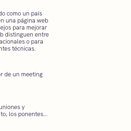
do como un país
nen una página web
sejos para mejorar
b distinguen entre
acionales o para
tes técnicas.
or de un meeting
euniones y
ato, los ponentes…