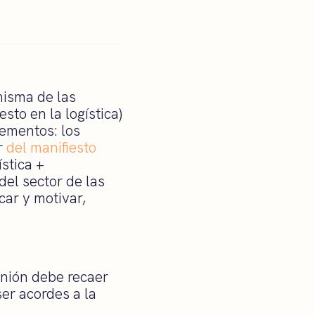
misma de las
sto en la logística)
lementos: los
r
del manifiesto
stica +
del sector de las
ar y motivar,
unión debe recaer
ser acordes a la