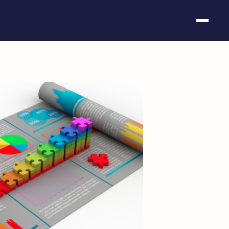
Somos fundación
Casos de éxito
Hackathones
El club
Modo On
Contacto