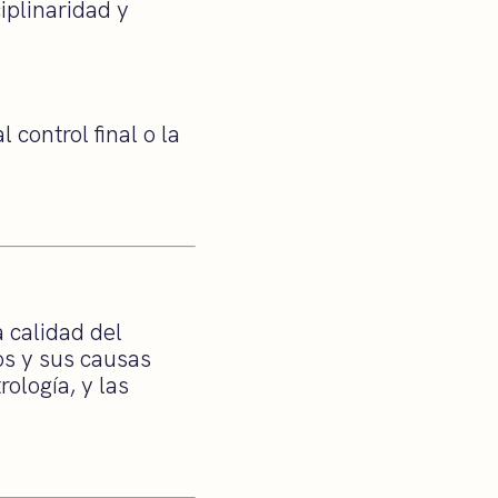
iplinaridad y
l control final o la
a calidad del
os y sus causas
ología, y las