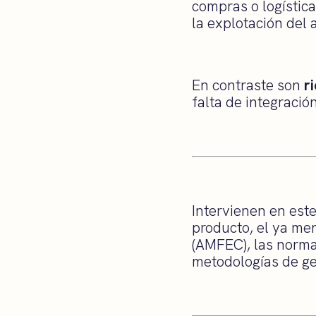
compras o logístic
la explotación del
En contraste son
r
falta de integració
Intervienen en es
producto, el ya me
(AMFEC), las normat
metodologías de ge