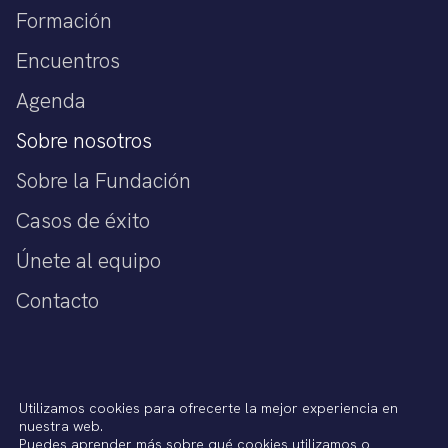
Formación
Encuentros
Agenda
Sobre nosotros
Sobre la Fundación
Casos de éxito
Únete al equipo
Contacto
Política de privacidad
Utilizamos cookies para ofrecerte la mejor experiencia en
Aviso legal
nuestra web.
Política de cookies
Puedes aprender más sobre qué cookies utilizamos o