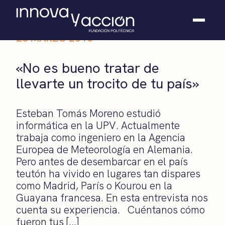
26 MARZO 2015
Somos fundación
«No es bueno tratar de
Casos de éxito
llevarte un trocito de tu país»
Hackathones
El club
Modo On
Esteban Tomás Moreno estudió
Contacto
informática en la UPV. Actualmente
trabaja como ingeniero en la Agencia
Europea de Meteorología en Alemania.
Pero antes de desembarcar en el país
teutón ha vivido en lugares tan dispares
como Madrid, París o Kourou en la
Guayana francesa. En esta entrevista nos
cuenta su experiencia. Cuéntanos cómo
fueron tus […]