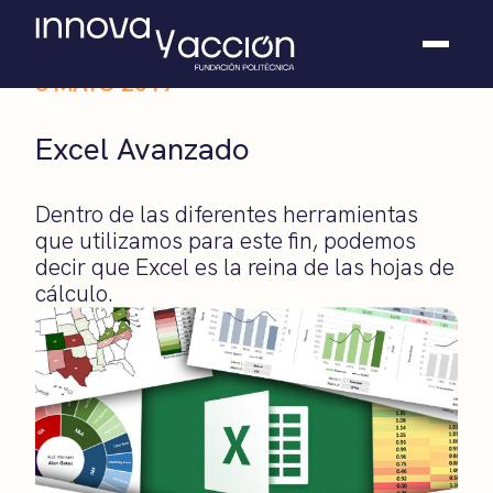
8 MAYO 2019
Somos fundación
Excel Avanzado
Casos de éxito
Hackathones
Dentro de las diferentes herramientas
El club
que utilizamos para este fin, podemos
Modo On
decir que Excel es la reina de las hojas de
Contacto
cálculo.