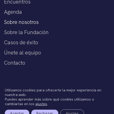
Encuentros
Agenda
Sobre nosotros
Sobre la Fundación
Casos de éxito
Únete al equipo
Contacto
Política de privacidad
Utilizamos cookies para ofrecerte la mejor experiencia en
Aviso legal
nuestra web.
Política de cookies
Puedes aprender más sobre qué cookies utilizamos o
Términos del Servicio
cambiarlas en los
ajustes
.
Aceptar
Rechazar
Ajustes