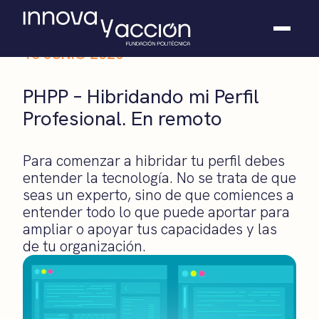
16 JUNIO 2020
Somos fundación
PHPP – Hibridando mi Perfil
Casos de éxito
Profesional. En remoto
Hackathones
El club
Modo On
Para comenzar a hibridar tu perfil debes
Contacto
entender la tecnología. No se trata de que
seas un experto, sino de que comiences a
entender todo lo que puede aportar para
ampliar o apoyar tus capacidades y las
de tu organización.