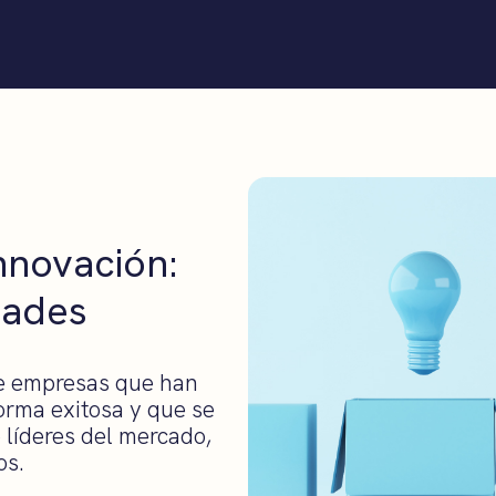
nnovación:
dades
e empresas que han
orma exitosa y que se
 líderes del mercado,
os.