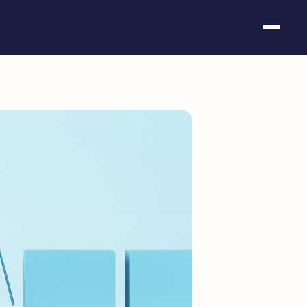
Somos fundación
Casos de éxito
Hackathones
El club
Modo On
Contacto