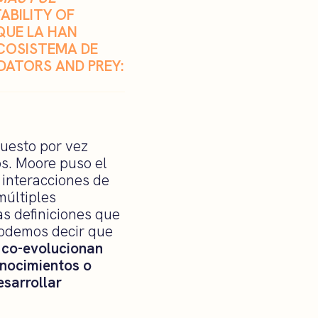
ABILITY OF
QUE LA HAN
ECOSISTEMA DE
DATORS AND PREY:
puesto por vez
os. Moore puso el
 interacciones de
múltiples
s definiciones que
podemos decir que
e co-evolucionan
onocimientos o
esarrollar