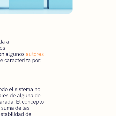
da a
los
con algunos
autores
e caracteriza por:
odo el sistema no
ales de alguna de
arada. El concepto
a suma de las
estabilidad de