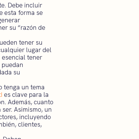
e. Debe incluir
e esta forma se
generar
ner su “razón de
ueden tener su
cualquier lugar del
 esencial tener
a puedan
 dada su
 tenga un tema
d
es clave para la
ión. Además, cuanto
a ser. Asimismo, un
actores, incluyendo
bién, clientes,