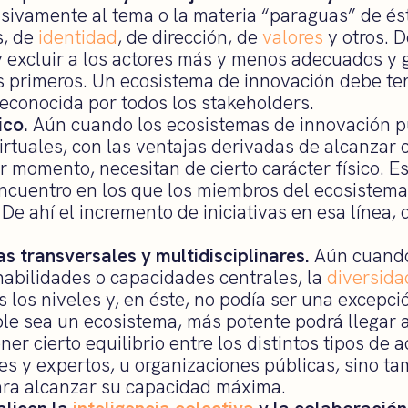
usivamente al tema o la materia “paraguas” de ést
s, de
identidad
, de dirección, de
valores
y otros. D
 y excluir a los actores más y menos adecuados y 
s primeros. Un ecosistema de innovación debe te
reconocida por todos los stakeholders.
ico.
Aún cuando los ecosistemas de innovación p
rtuales, con las ventajas derivadas de alcanzar 
 momento, necesitan de cierto carácter físico. Es
ncuentro en los que los miembros del ecosistem
. De ahí el incremento de iniciativas en esa línea,
as transversales y multidisciplinares.
Aún cuando
abilidades o capacidades centrales, la
diversida
 los niveles y, en éste, no podía ser una excepc
ble sea un ecosistema, más potente podrá llegar 
er cierto equilibrio entre los distintos tipos de 
es y expertos, u organizaciones públicas, sino tam
para alcanzar su capacidad máxima.