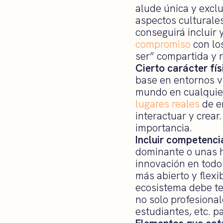
alude única y excl
aspectos culturale
conseguirá incluir
compromiso
con lo
ser” compartida y 
Cierto carácter fís
base en entornos vi
mundo en cualquier
lugares reales
de e
interactuar y crear
importancia.
Incluir competenci
dominante o unas h
innovación en todos
más abierto y flexi
ecosistema debe ten
no solo profesional
estudiantes, etc. 